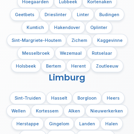
Hoegaarden
Lubbeek
Kortenaken
Geetbets
Drieslinter
Linter
Budingen
Kumtich
Hakendover
Oplinter
Sint-Margriete-Houtem
Zichem
Kaggevinne
Messelbroek
Wezemaal
Rotselaar
Holsbeek
Bertem
Herent
Zoutleeuw
Limburg
Sint-Truiden
Hasselt
Borgloon
Heers
Wellen
Kortessem
Alken
Nieuwerkerken
Herstappe
Gingelom
Landen
Halen